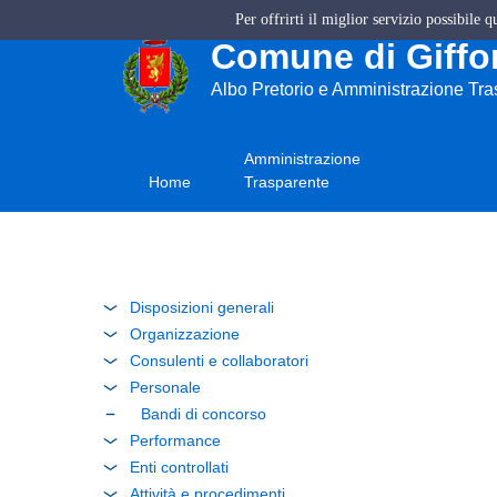
Per offrirti il miglior servizio possibile 
Comune di Giffon
Albo Pretorio e Amministrazione Tr
Amministrazione
Home
Trasparente
Disposizioni generali
Organizzazione
Consulenti e collaboratori
Personale
Bandi di concorso
Performance
Enti controllati
Attività e procedimenti