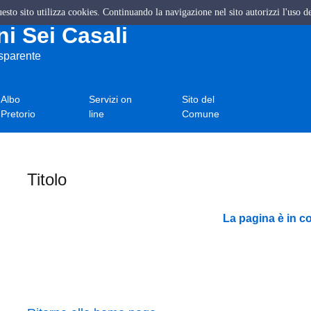
questo sito utilizza cookies. Continuando la navigazione nel sito autorizzi l'uso d
i Sei Casali
asparente
Albo
Servizi on
Sito del
Pretorio
line
Comune
Titolo
La pagina è in c