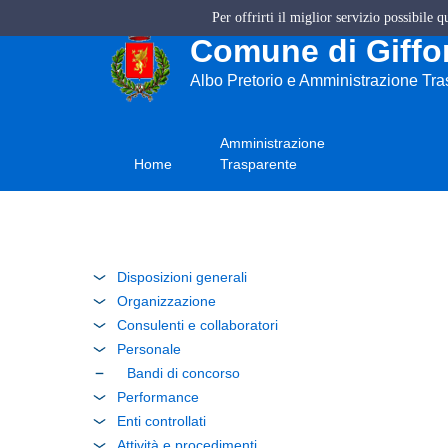
Per offrirti il miglior servizio possibile 
Comune di Giffon
Albo Pretorio e Amministrazione Tr
Amministrazione
Home
Trasparente
Disposizioni generali
Organizzazione
Consulenti e collaboratori
Personale
Bandi di concorso
Performance
Enti controllati
Attività e procedimenti