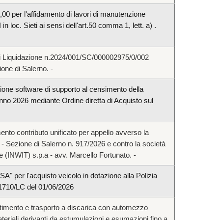
,00 per l'affidamento di lavori di manutenzione
in loc. Sieti ai sensi dell'art.50 comma 1, lett. a) .
i Liquidazione n.2024/001/SC/000002975/0/002
one di Salerno. -
ione software di supporto al censimento della
no 2026 mediante Ordine diretta di Acquisto sul
to contributo unificato per appello avverso la
 Sezione di Salerno n. 917/2026 e contro la società
ne (INWIT) s.p.a - avv. Marcello Fortunato. -
 per l'acquisto veicolo in dotazione alla Polizia
21710/LC del 01/06/2026
ltimento e trasporto a discarica con automezzo
ateriali derivanti da estumulazioni e esumazioni fino a