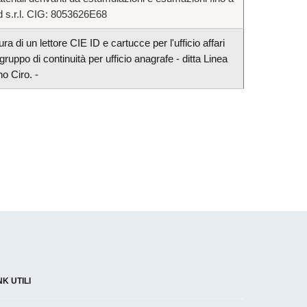
d s.r.l. CIG: 8053626E68
a di un lettore CIE ID e cartucce per l'ufficio affari
gruppo di continuità per ufficio anagrafe - ditta Linea
o Ciro. -
NK UTILI