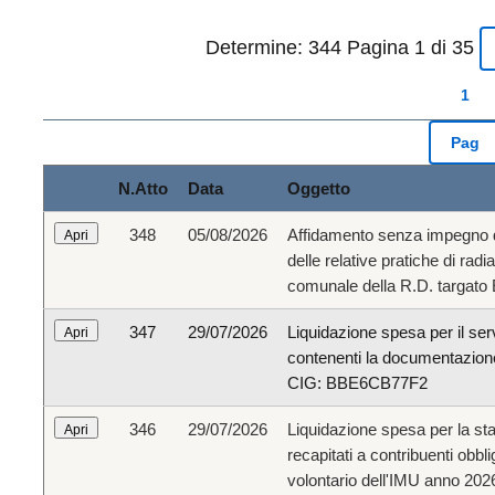
Determine: 344
Pagina 1 di 35
N.Atto
Data
Oggetto
348
05/08/2026
Affidamento senza impegno d
delle relative pratiche di ra
comunale della R.D. targato
347
29/07/2026
Liquidazione spesa per il servi
contenenti la documentazione
CIG: BBE6CB77F2
346
29/07/2026
Liquidazione spesa per la s
recapitati a contribuenti obb
volontario dell'IMU anno 2