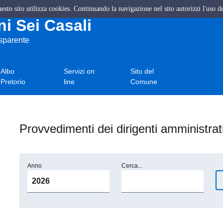
questo sito utilizza cookies. Continuando la navigazione nel sito autorizzi l'uso d
i Sei Casali
asparente
Albo
Servizi on
Sito del
Pretorio
line
Comune
Provvedimenti dei dirigenti amministrati
Anno
Cerca...