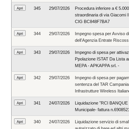
345
29/07/2026
Procedura inferiore a € 5.000
straordinaria di via Giacomi II 
CIG BC848F7BA7
344
29/07/2026
Impegno spesa per Avviso d
dell'Agenzia Entrate Riscossi
343
29/07/2026
Impegno di spesa per attivaz
Ppolazione ISTAT Da Lista an
MEPA - APKAPPA srl. -
342
29/07/2026
Impegno di spesa per pagamen
sentenza del TAR Campania -
Infrastrutture Wireless Italia
341
24/07/2026
Liquidazione "RCI BANQUE SA"
Municipale- fattura n.69085
340
24/07/2026
Liquidazione servizio di sma
autorizzato di bare ed altri m