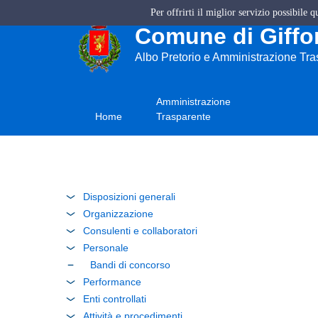
Per offrirti il miglior servizio possibile 
Comune di Giffon
Albo Pretorio e Amministrazione Tr
Amministrazione
Home
Trasparente
Disposizioni generali
Organizzazione
Consulenti e collaboratori
Personale
Bandi di concorso
Performance
Enti controllati
Attività e procedimenti