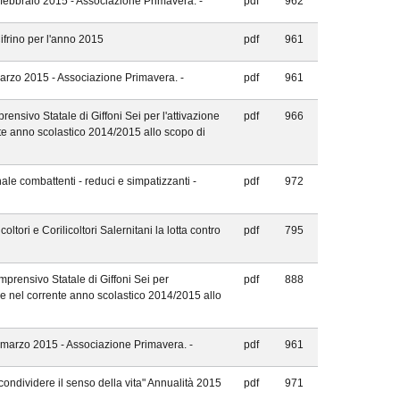
 febbraio 2015 - Associazione Primavera. -
pdf
962
ifrino per l'anno 2015
pdf
961
marzo 2015 - Associazione Primavera. -
pdf
961
rensivo Statale di Giffoni Sei per l'attivazione
pdf
966
rente anno scolastico 2014/2015 allo scopo di
le combattenti - reduci e simpatizzanti -
pdf
972
tori e Corilicoltori Salernitani la lotta contro
pdf
795
mprensivo Statale di Giffoni Sei per
pdf
888
terze nel corrente anno scolastico 2014/2015 allo
 marzo 2015 - Associazione Primavera. -
pdf
961
ondividere il senso della vita" Annualità 2015
pdf
971