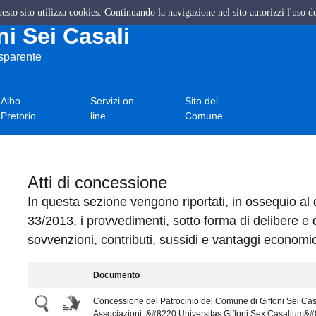
questo sito utilizza cookies. Continuando la navigazione nel sito autorizzi l'uso d
i Sei Casali
asparente
Albo
Servizi on
Sito del
Pretorio
line
Comune
Atti di concessione
In questa sezione vengono riportati, in ossequio al d
33/2013, i provvedimenti, sotto forma di delibere e
sovvenzioni, contributi, sussidi e vantaggi economic
Documento
Concessione del Patrocinio del Comune di Giffoni Sei Casa
Associazioni: &#8220;Universitas Giffoni Sex Casalium&#