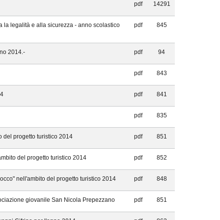
pdf
14291
 la legalità e alla sicurezza - anno scolastico
pdf
845
nno 2014.-
pdf
94
pdf
843
14
pdf
841
pdf
835
 del progetto turistico 2014
pdf
851
ambito del progetto turistico 2014
pdf
852
cco" nell'ambito del progetto turistico 2014
pdf
848
ssociazione giovanile San Nicola Prepezzano
pdf
851