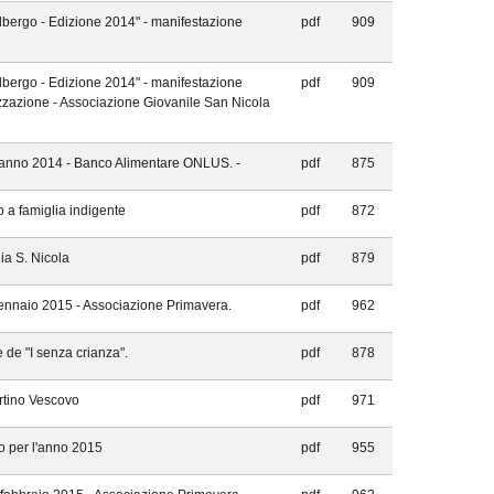
bergo - Edizione 2014" - manifestazione
pdf
909
bergo - Edizione 2014" - manifestazione
pdf
909
izzazione - Associazione Giovanile San Nicola
 anno 2014 - Banco Alimentare ONLUS. -
pdf
875
 a famiglia indigente
pdf
872
ia S. Nicola
pdf
879
gennaio 2015 - Associazione Primavera.
pdf
962
 de "I senza crianza".
pdf
878
rtino Vescovo
pdf
971
no per l'anno 2015
pdf
955