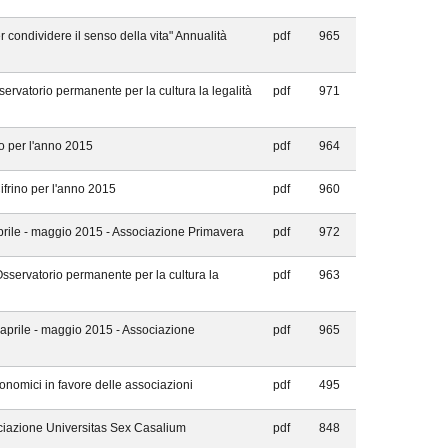
 condividere il senso della vita" Annualità
pdf
965
servatorio permanente per la cultura la legalità
pdf
971
no per l'anno 2015
pdf
964
ifrino per l'anno 2015
pdf
960
prile - maggio 2015 - Associazione Primavera
pdf
972
Osservatorio permanente per la cultura la
pdf
963
 aprile - maggio 2015 - Associazione
pdf
965
nomici in favore delle associazioni
pdf
495
ciazione Universitas Sex Casalium
pdf
848