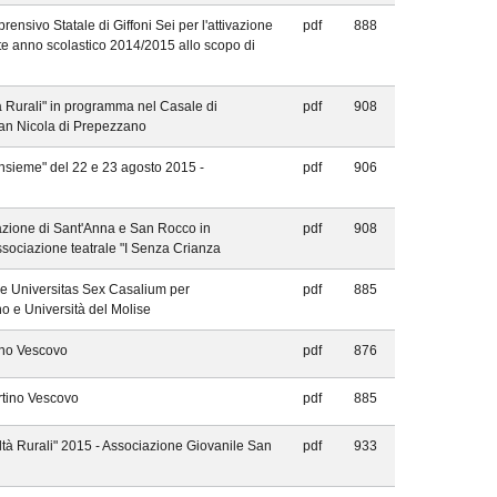
rensivo Statale di Giffoni Sei per l'attivazione
pdf
888
rente anno scolastico 2014/2015 allo scopo di
à Rurali" in programma nel Casale di
pdf
908
San Nicola di Prepezzano
nsieme" del 22 e 23 agosto 2015 -
pdf
906
azione di Sant'Anna e San Rocco in
pdf
908
sociazione teatrale "I Senza Crianza
ne Universitas Sex Casalium per
pdf
885
o e Università del Molise
ino Vescovo
pdf
876
rtino Vescovo
pdf
885
ltà Rurali" 2015 - Associazione Giovanile San
pdf
933