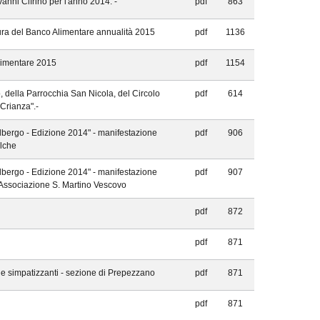
vanni Cifrino per l'anno 2014. -
pdf
863
ura del Banco Alimentare annualità 2015
pdf
1136
limentare 2015
pdf
1154
, della Parrocchia San Nicola, del Circolo
pdf
614
Crianza".-
bergo - Edizione 2014" - manifestazione
pdf
906
alche
bergo - Edizione 2014" - manifestazione
pdf
907
l'Associazione S. Martino Vescovo
pdf
872
pdf
871
 e simpatizzanti - sezione di Prepezzano
pdf
871
pdf
871