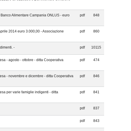
one Banco Alimentare Campania ONLUS - euro
pdf
848
aprile 2014 euro 3.000,00 - Associazione
pdf
860
dimenti. -
pdf
10115
sa - agosto - ottobre - ditta Cooperativa
pdf
474
pesa - novembre e dicembre - ditta Cooperativa
pdf
846
a per varie famiglie indigenti - ditta
pdf
841
pdf
837
pdf
843