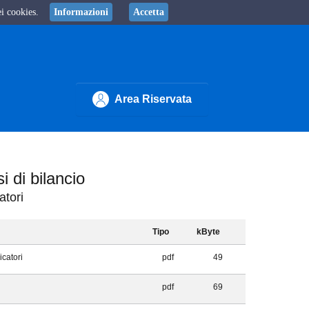
ei cookies.
Informazioni
Accetta
Area Riservata
si di bilancio
atori
Tipo
kByte
icatori
pdf
49
pdf
69