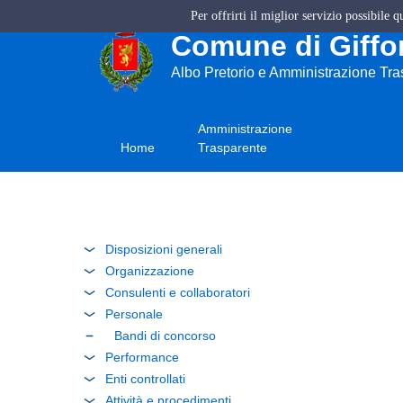
Per offrirti il miglior servizio possibile 
Comune di Giffon
Albo Pretorio e Amministrazione Tr
Amministrazione
Home
Trasparente
Disposizioni generali
Organizzazione
Consulenti e collaboratori
Personale
Bandi di concorso
Performance
Enti controllati
Attività e procedimenti