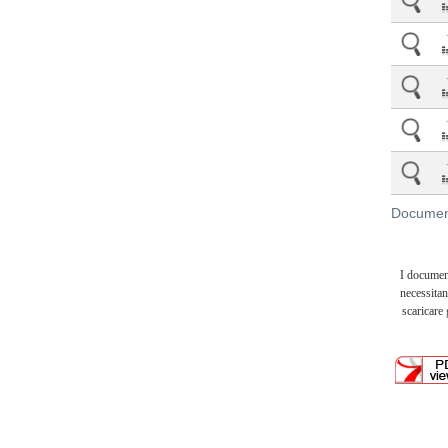
Document
I documen
necessitan
scaricare