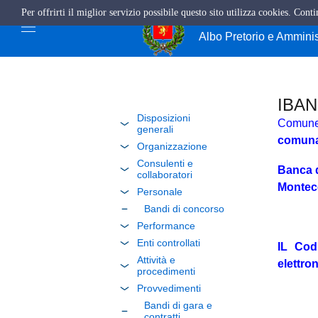
Per offrirti il miglior servizio possibile questo sito utilizza cookies. Cont
Comune di Giffo
Albo Pretorio e Ammini
IBAN 
Disposizioni
Comune 
generali
comuna
Organizzazione
Consulenti e
Banca d
collaboratori
Monteco
Personale
Bandi di concorso
Performance
Enti controllati
IL Codi
Attività e
elettro
procedimenti
Provvedimenti
Bandi di gara e
contratti