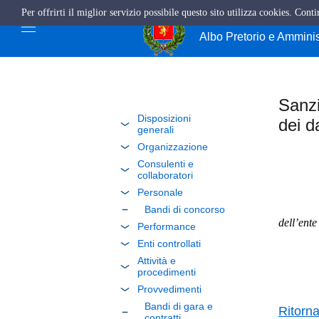
Per offrirti il miglior servizio possibile questo sito utilizza cookies. Cont
Comune di Giffo
Albo Pretorio e Ammini
Sanz
Disposizioni
dei da
generali
Organizzazione
Consulenti e
collaboratori
Personale
non r
Bandi di concorso
dell’ente
Performance
Enti controllati
Attività e
procedimenti
Provvedimenti
Bandi di gara e
Ritorn
contratti