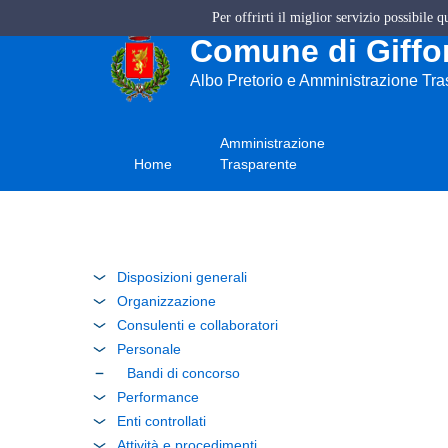
Per offrirti il miglior servizio possibile 
Comune di Giffon
Albo Pretorio e Amministrazione Tr
Amministrazione
Home
Trasparente
Disposizioni generali
Organizzazione
Consulenti e collaboratori
Personale
Bandi di concorso
Performance
Enti controllati
Attività e procedimenti