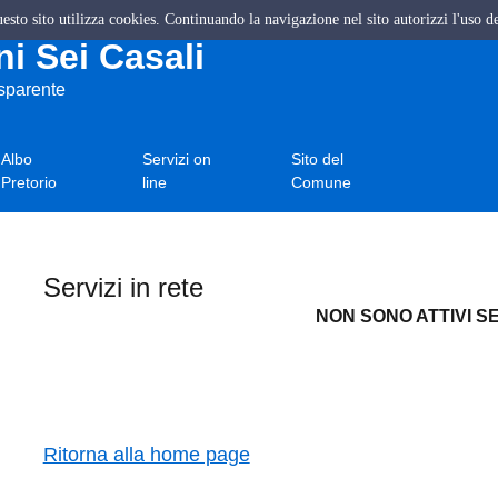
questo sito utilizza cookies. Continuando la navigazione nel sito autorizzi l'uso d
i Sei Casali
asparente
Albo
Servizi on
Sito del
Pretorio
line
Comune
Servizi in rete
NON SONO ATTIVI SE
Ritorna alla home page