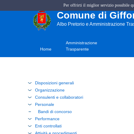
Per offrirti il miglior servizio possibile 
Comune di Giffon
Albo Pretorio e Amministrazione Tr
Amministrazione
Home
Trasparente
Disposizioni generali
Organizzazione
Consulenti e collaboratori
Personale
Bandi di concorso
Performance
Enti controllati
Attività e procedimenti