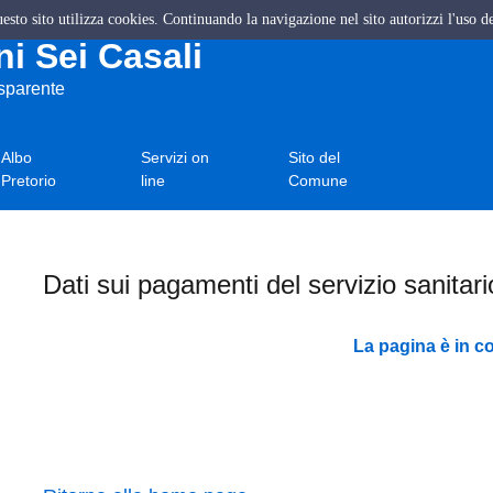
questo sito utilizza cookies. Continuando la navigazione nel sito autorizzi l'uso d
i Sei Casali
asparente
Albo
Servizi on
Sito del
Pretorio
line
Comune
Dati sui pagamenti del servizio sanitar
La pagina è in c