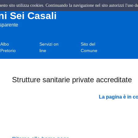
questo sito utilizza cookies. Continuando la navigazione nel sito autorizzi l'uso d
i Sei Casali
asparente
Albo
Servizi on
Sito del
Pretorio
line
Comune
Strutture sanitarie private accreditate
La pagina è in c