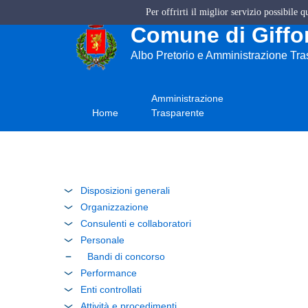
Per offrirti il miglior servizio possibile 
Comune di Giffon
Albo Pretorio e Amministrazione Tr
Amministrazione
Home
Trasparente
Disposizioni generali
Organizzazione
Consulenti e collaboratori
Personale
Bandi di concorso
Performance
Enti controllati
Attività e procedimenti